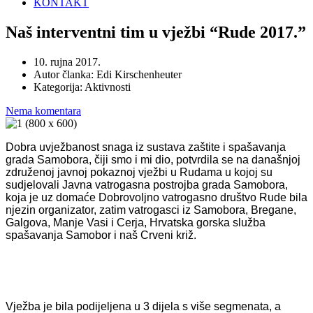
KONTAKT
Naš interventni tim u vježbi “Rude 2017.”
10. rujna 2017.
Autor članka:
Edi Kirschenheuter
Kategorija:
Aktivnosti
Nema komentara
Dobra uvježbanost snaga iz sustava zaštite i spašavanja
grada Samobora, čiji smo i mi dio, potvrdila se na današnjoj
združenoj javnoj pokaznoj vježbi u Rudama u kojoj su
sudjelovali Javna vatrogasna postrojba grada Samobora,
koja je uz domaće Dobrovoljno vatrogasno društvo Rude bila
njezin organizator, zatim vatrogasci iz Samobora, Bregane,
Galgova, Manje Vasi i Cerja, Hrvatska gorska služba
spašavanja Samobor i naš Crveni križ.
Vježba je bila podijeljena u 3 dijela s više segmenata, a