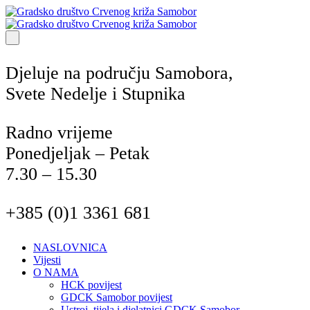
Djeluje na području Samobora,
Svete Nedelje i Stupnika
Radno vrijeme
Ponedjeljak – Petak
7.30 – 15.30
+385 (0)1 3361 681
NASLOVNICA
Vijesti
O NAMA
HCK povijest
GDCK Samobor povijest
Ustroj, tijela i djelatnici GDCK Samobor