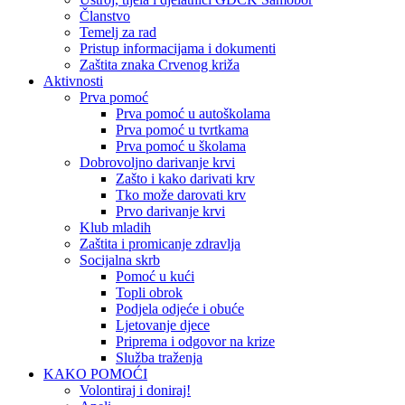
Članstvo
Temelj za rad
Pristup informacijama i dokumenti
Zaštita znaka Crvenog križa
Aktivnosti
Prva pomoć
Prva pomoć u autoškolama
Prva pomoć u tvrtkama
Prva pomoć u školama
Dobrovoljno darivanje krvi
Zašto i kako darivati krv
Tko može darovati krv
Prvo darivanje krvi
Klub mladih
Zaštita i promicanje zdravlja
Socijalna skrb
Pomoć u kući
Topli obrok
Podjela odjeće i obuće
Ljetovanje djece
Priprema i odgovor na krize
Služba traženja
KAKO POMOĆI
Volontiraj i doniraj!