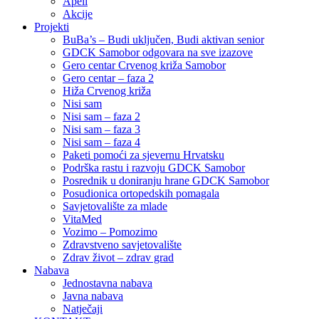
Apeli
Akcije
Projekti
BuBa’s – Budi uključen, Budi aktivan senior
GDCK Samobor odgovara na sve izazove
Gero centar Crvenog križa Samobor
Gero centar – faza 2
Hiža Crvenog križa
Nisi sam
Nisi sam – faza 2
Nisi sam – faza 3
Nisi sam – faza 4
Paketi pomoći za sjevernu Hrvatsku
Podrška rastu i razvoju GDCK Samobor
Posrednik u doniranju hrane GDCK Samobor
Posudionica ortopedskih pomagala
Savjetovalište za mlade
VitaMed
Vozimo – Pomozimo
Zdravstveno savjetovalište
Zdrav život – zdrav grad
Nabava
Jednostavna nabava
Javna nabava
Natječaji