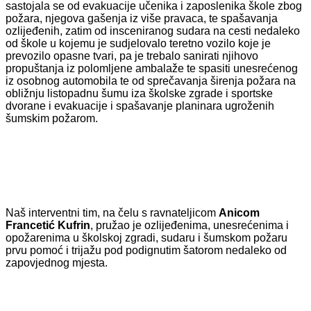
sastojala se od
evakuacije učenika i zaposlenika škole zbog
požara, njegova gašenja iz više pravaca, te spašavanja
ozlijeđenih, zatim od
insceniranog sudara na cesti nedaleko
od škole u kojemu je sudjelovalo teretno vozilo koje je
prevozilo opasne tvari, pa je trebalo sanirati njihovo
propuštanja iz polomljene ambalaže te spasiti unesrećenog
iz osobnog automobila te od sprečavanja širenja požara na
obližnju listopadnu šumu iza školske zgrade i sportske
dvorane i evakuacije i spašavanje planinara ugroženih
šumskim požarom.
Naš interventni tim, na čelu s ravnateljicom
Anicom
Francetić Kufrin
, pružao je ozlijeđenima, unesrećenima i
opožarenima u školskoj zgradi, sudaru i šumskom požaru
prvu pomoć i trijažu pod podignutim šatorom nedaleko od
zapovjednog mjesta.