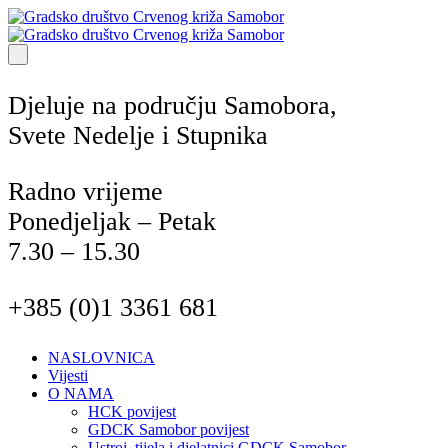
Djeluje na području Samobora,
Svete Nedelje i Stupnika
Radno vrijeme
Ponedjeljak – Petak
7.30 – 15.30
+385 (0)1 3361 681
NASLOVNICA
Vijesti
O NAMA
HCK povijest
GDCK Samobor povijest
Ustroj, tijela i djelatnici GDCK Samobor