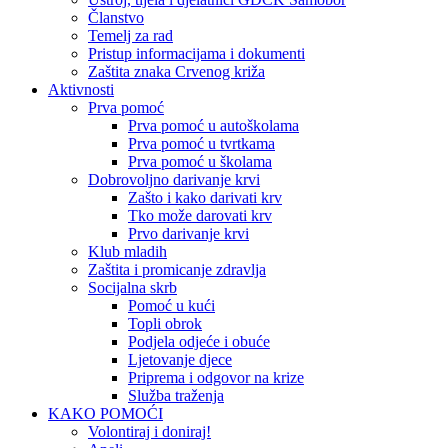
Članstvo
Temelj za rad
Pristup informacijama i dokumenti
Zaštita znaka Crvenog križa
Aktivnosti
Prva pomoć
Prva pomoć u autoškolama
Prva pomoć u tvrtkama
Prva pomoć u školama
Dobrovoljno darivanje krvi
Zašto i kako darivati krv
Tko može darovati krv
Prvo darivanje krvi
Klub mladih
Zaštita i promicanje zdravlja
Socijalna skrb
Pomoć u kući
Topli obrok
Podjela odjeće i obuće
Ljetovanje djece
Priprema i odgovor na krize
Služba traženja
KAKO POMOĆI
Volontiraj i doniraj!