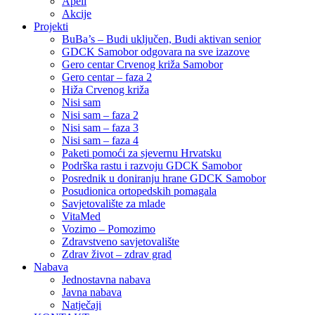
Apeli
Akcije
Projekti
BuBa’s – Budi uključen, Budi aktivan senior
GDCK Samobor odgovara na sve izazove
Gero centar Crvenog križa Samobor
Gero centar – faza 2
Hiža Crvenog križa
Nisi sam
Nisi sam – faza 2
Nisi sam – faza 3
Nisi sam – faza 4
Paketi pomoći za sjevernu Hrvatsku
Podrška rastu i razvoju GDCK Samobor
Posrednik u doniranju hrane GDCK Samobor
Posudionica ortopedskih pomagala
Savjetovalište za mlade
VitaMed
Vozimo – Pomozimo
Zdravstveno savjetovalište
Zdrav život – zdrav grad
Nabava
Jednostavna nabava
Javna nabava
Natječaji