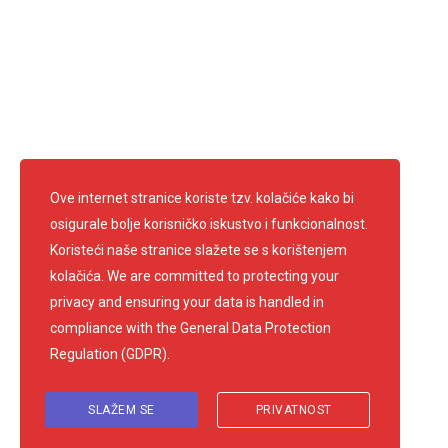
Telefon: 01 3361 681
info@crvenikrizsamobor.hr
E-mail:
IBAN: HR67 2403 0091 1200 0004 2
OIB: 60600026156
Pratite nas
Ove internet stranice koriste tzv. kolačiće kako bi
osigurale bolje korisničko iskustvo i funkcionalnost.
Koristeći naše stranice slažete se s korištenjem
kolačića. We are committed to protecting your
privacy and ensuring your data is handled in
compliance with the
General Data Protection
Regulation (GDPR)
.
SLAŽEM SE
PRIVATNOST
© 2026 Gradsko društvo Crvenog križa Samobor. Sva prava pridržana.