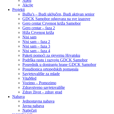
Apeli
Akcije
Projekti
BuBa’s – Budi uključen, Budi aktivan senior
GDCK Samobor odgovara na sve izazove
Gero centar Crvenog križa Samobor
Gero centar – faza 2
Hiža Crvenog križa
Nisi sam
Nisi sam – faza 2
Nisi sam – faza 3
Nisi sam – faza 4
Paketi pomoći za sjevernu Hrvatsku
Podrška rastu i razvoju GDCK Samobor
Posrednik u doniranju hrane GDCK Samobor
Posudionica ortopedskih pomagala
Savjetovalište za mlade
VitaMed
Vozimo – Pomozimo
Zdravstveno savjetovalište
Zdrav život – zdrav grad
Nabava
Jednostavna nabava
Javna nabava
Natječaji