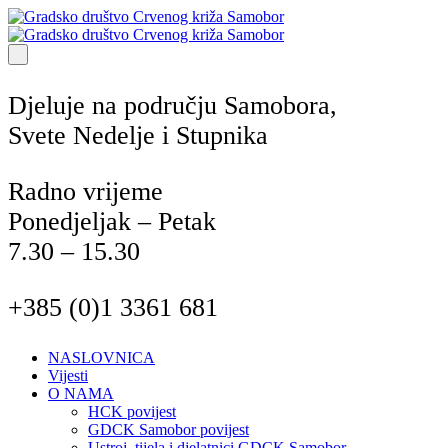
Djeluje na području Samobora,
Svete Nedelje i Stupnika
Radno vrijeme
Ponedjeljak – Petak
7.30 – 15.30
+385 (0)1 3361 681
NASLOVNICA
Vijesti
O NAMA
HCK povijest
GDCK Samobor povijest
Ustroj, tijela i djelatnici GDCK Samobor