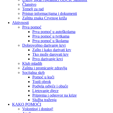
Članstvo
Temelj za rad
Pristup informacijama i dokumenti
Zaštita znaka Crvenog križa
Aktivnosti
Prva pomoć
Prva pomoć u autoškolama
Prva pomoć u tvrtkama
Prva pomoć u školama
Dobrovoljno darivanje krvi
Zašto i kako darivati krv
Tko može darovati krv
Prvo darivanje krvi
Klub mladih
Zaštita i promicanje zdravlja
Socijalna skrb
Pomoć u kući
Topli obrok
Podjela odjeće i obuće
Ljetovanje djece
Priprema i odgovor na krize
Služba traženja
KAKO POMOĆI
Volontiraj i doniraj!