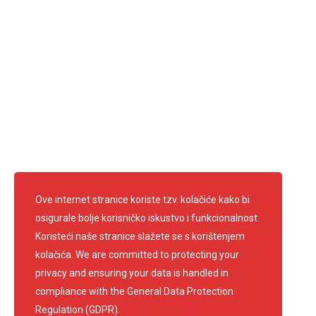
ponedjeljak - petak: 7.30 - 15.30
Ravnateljica: Anica Francetić Kufrin
Predsjednik: Edi Kirschenheuter
Telefon: 01 3361 681
info@crvenikrizsamobor.hr
E-mail:
IBAN: HR67 2403 0091 1200 0004 2
OIB: 60600026156
Pratite nas
Ove internet stranice koriste tzv. kolačiće kako bi
osigurale bolje korisničko iskustvo i funkcionalnost.
Koristeći naše stranice slažete se s korištenjem
kolačića. We are committed to protecting your
privacy and ensuring your data is handled in
compliance with the
General Data Protection
Regulation (GDPR)
.