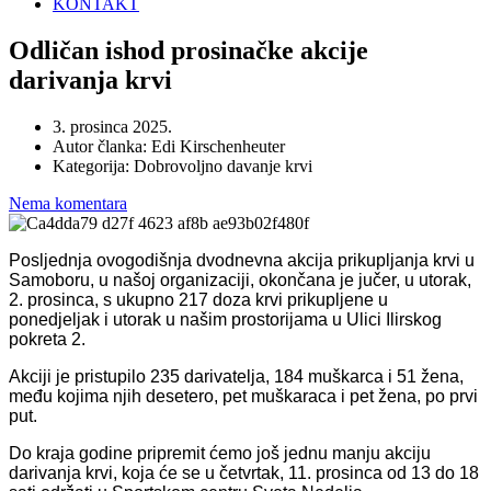
KONTAKT
Odličan ishod prosinačke akcije
darivanja krvi
3. prosinca 2025.
Autor članka:
Edi Kirschenheuter
Kategorija:
Dobrovoljno davanje krvi
Nema komentara
Posljednja ovogodišnja dvodnevna akcija prikupljanja krvi u
Samoboru, u našoj organizaciji, okončana je jučer, u utorak,
2. prosinca, s ukupno 217 doza krvi prikupljene u
ponedjeljak i utorak u našim prostorijama u Ulici Ilirskog
pokreta 2.
Akciji je pristupilo 235 darivatelja, 184 muškarca i 51 žena,
među kojima njih desetero, pet muškaraca i pet žena, po prvi
put.
Do kraja godine pripremit ćemo još jednu manju akciju
darivanja krvi, koja će se u četvrtak, 11. prosinca od 13 do 18