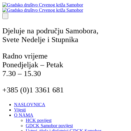
Djeluje na području Samobora,
Svete Nedelje i Stupnika
Radno vrijeme
Ponedjeljak – Petak
7.30 – 15.30
+385 (0)1 3361 681
NASLOVNICA
Vijesti
O NAMA
HCK povijest
GDCK Samobor povijest
Ustroj, tijela i djelatnici GDCK Samobor