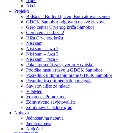
Apeli
Akcije
Projekti
BuBa’s – Budi uključen, Budi aktivan senior
GDCK Samobor odgovara na sve izazove
Gero centar Crvenog križa Samobor
Gero centar – faza 2
Hiža Crvenog križa
Nisi sam
Nisi sam – faza 2
Nisi sam – faza 3
Nisi sam – faza 4
Paketi pomoći za sjevernu Hrvatsku
Podrška rastu i razvoju GDCK Samobor
Posrednik u doniranju hrane GDCK Samobor
Posudionica ortopedskih pomagala
Savjetovalište za mlade
VitaMed
Vozimo – Pomozimo
Zdravstveno savjetovalište
Zdrav život – zdrav grad
Nabava
Jednostavna nabava
Javna nabava
Natječaji