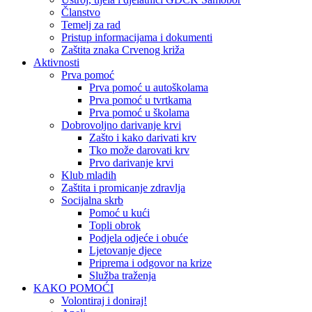
Članstvo
Temelj za rad
Pristup informacijama i dokumenti
Zaštita znaka Crvenog križa
Aktivnosti
Prva pomoć
Prva pomoć u autoškolama
Prva pomoć u tvrtkama
Prva pomoć u školama
Dobrovoljno darivanje krvi
Zašto i kako darivati krv
Tko može darovati krv
Prvo darivanje krvi
Klub mladih
Zaštita i promicanje zdravlja
Socijalna skrb
Pomoć u kući
Topli obrok
Podjela odjeće i obuće
Ljetovanje djece
Priprema i odgovor na krize
Služba traženja
KAKO POMOĆI
Volontiraj i doniraj!