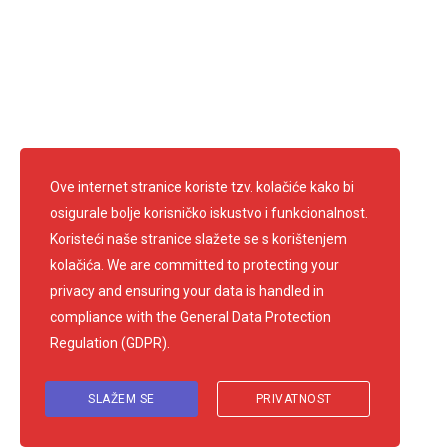
info@crvenikrizsamobor.hr
E-mail:
IBAN: HR67 2403 0091 1200 0004 2
OIB: 60600026156
Pratite nas
Ove internet stranice koriste tzv. kolačiće kako bi
osigurale bolje korisničko iskustvo i funkcionalnost.
Koristeći naše stranice slažete se s korištenjem
kolačića. We are committed to protecting your
privacy and ensuring your data is handled in
compliance with the
General Data Protection
Regulation (GDPR)
.
SLAŽEM SE
PRIVATNOST
© 2026 Gradsko društvo Crvenog križa Samobor. Sva prava pridržana.