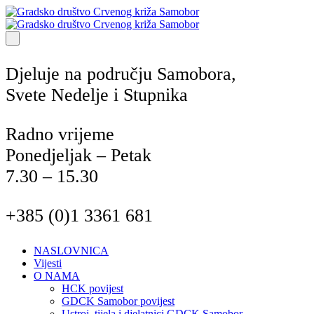
Djeluje na području Samobora,
Svete Nedelje i Stupnika
Radno vrijeme
Ponedjeljak – Petak
7.30 – 15.30
+385 (0)1 3361 681
NASLOVNICA
Vijesti
O NAMA
HCK povijest
GDCK Samobor povijest
Ustroj, tijela i djelatnici GDCK Samobor