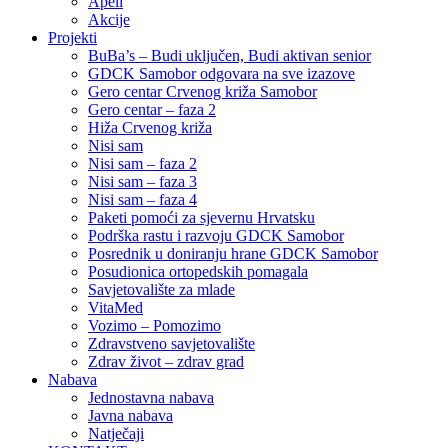
Apeli
Akcije
Projekti
BuBa’s – Budi uključen, Budi aktivan senior
GDCK Samobor odgovara na sve izazove
Gero centar Crvenog križa Samobor
Gero centar – faza 2
Hiža Crvenog križa
Nisi sam
Nisi sam – faza 2
Nisi sam – faza 3
Nisi sam – faza 4
Paketi pomoći za sjevernu Hrvatsku
Podrška rastu i razvoju GDCK Samobor
Posrednik u doniranju hrane GDCK Samobor
Posudionica ortopedskih pomagala
Savjetovalište za mlade
VitaMed
Vozimo – Pomozimo
Zdravstveno savjetovalište
Zdrav život – zdrav grad
Nabava
Jednostavna nabava
Javna nabava
Natječaji