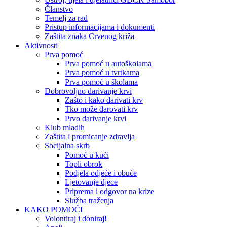
Članstvo
Temelj za rad
Pristup informacijama i dokumenti
Zaštita znaka Crvenog križa
Aktivnosti
Prva pomoć
Prva pomoć u autoškolama
Prva pomoć u tvrtkama
Prva pomoć u školama
Dobrovoljno darivanje krvi
Zašto i kako darivati krv
Tko može darovati krv
Prvo darivanje krvi
Klub mladih
Zaštita i promicanje zdravlja
Socijalna skrb
Pomoć u kući
Topli obrok
Podjela odjeće i obuće
Ljetovanje djece
Priprema i odgovor na krize
Služba traženja
KAKO POMOĆI
Volontiraj i doniraj!