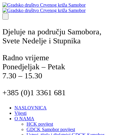
Djeluje na području Samobora,
Svete Nedelje i Stupnika
Radno vrijeme
Ponedjeljak – Petak
7.30 – 15.30
+385 (0)1 3361 681
NASLOVNICA
Vijesti
O NAMA
HCK povijest
GDCK Samobor povijest
Ustroj, tijela i djelatnici GDCK Samobor