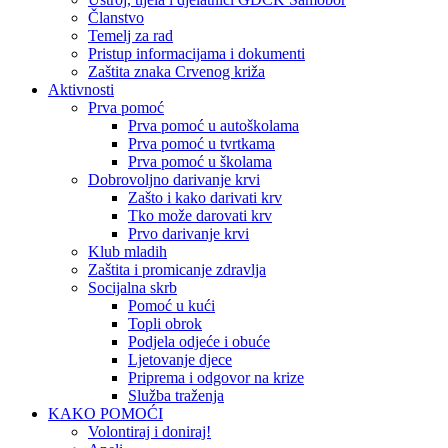
Članstvo
Temelj za rad
Pristup informacijama i dokumenti
Zaštita znaka Crvenog križa
Aktivnosti
Prva pomoć
Prva pomoć u autoškolama
Prva pomoć u tvrtkama
Prva pomoć u školama
Dobrovoljno darivanje krvi
Zašto i kako darivati krv
Tko može darovati krv
Prvo darivanje krvi
Klub mladih
Zaštita i promicanje zdravlja
Socijalna skrb
Pomoć u kući
Topli obrok
Podjela odjeće i obuće
Ljetovanje djece
Priprema i odgovor na krize
Služba traženja
KAKO POMOĆI
Volontiraj i doniraj!