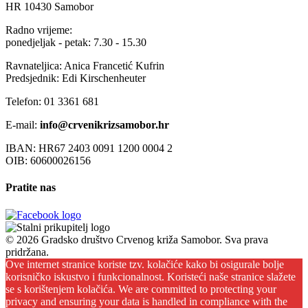
HR 10430 Samobor
Radno vrijeme:
ponedjeljak - petak: 7.30 - 15.30
Ravnateljica: Anica Francetić Kufrin
Predsjednik: Edi Kirschenheuter
Telefon: 01 3361 681
E-mail:
info@crvenikrizsamobor.hr
IBAN: HR67 2403 0091 1200 0004 2
OIB: 60600026156
Pratite nas
© 2026 Gradsko društvo Crvenog križa Samobor. Sva prava
pridržana.
Ove internet stranice koriste tzv. kolačiće kako bi osigurale bolje
korisničko iskustvo i funkcionalnost. Koristeći naše stranice slažete
se s korištenjem kolačića. We are committed to protecting your
privacy and ensuring your data is handled in compliance with the