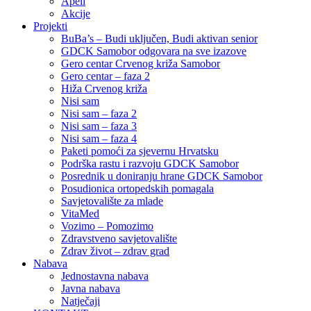
Apeli
Akcije
Projekti
BuBa’s – Budi uključen, Budi aktivan senior
GDCK Samobor odgovara na sve izazove
Gero centar Crvenog križa Samobor
Gero centar – faza 2
Hiža Crvenog križa
Nisi sam
Nisi sam – faza 2
Nisi sam – faza 3
Nisi sam – faza 4
Paketi pomoći za sjevernu Hrvatsku
Podrška rastu i razvoju GDCK Samobor
Posrednik u doniranju hrane GDCK Samobor
Posudionica ortopedskih pomagala
Savjetovalište za mlade
VitaMed
Vozimo – Pomozimo
Zdravstveno savjetovalište
Zdrav život – zdrav grad
Nabava
Jednostavna nabava
Javna nabava
Natječaji