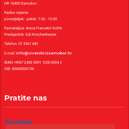
HR 10430 Samobor
Radno vrijeme:
ponedjeljak - petak: 7.30 - 15.30
Ravnateljica: Anica Francetić Kufrin
Predsjednik: Edi Kirschenheuter
Telefon: 01 3361 681
info@crvenikrizsamobor.hr
E-mail:
IBAN: HR67 2403 0091 1200 0004 2
OIB: 60600026156
Pratite nas