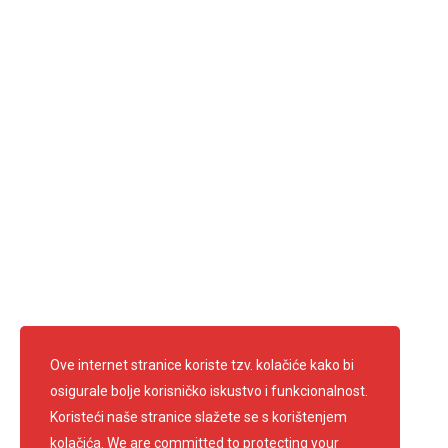
Ulica Ilirskog pokreta 2
HR 10430 Samobor
Radno vrijeme:
ponedjeljak - petak: 7.30 - 15.30
Ravnateljica: Anica Francetić Kufrin
Predsjednik: Edi Kirschenheuter
Telefon: 01 3361 681
info@crvenikrizsamobor.hr
E-mail:
IBAN: HR67 2403 0091 1200 0004 2
OIB: 60600026156
Pratite nas
Ove internet stranice koriste tzv. kolačiće kako bi
osigurale bolje korisničko iskustvo i funkcionalnost.
Koristeći naše stranice slažete se s korištenjem
kolačića. We are committed to protecting your