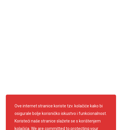
Ulica Ilirskog pokreta 2
HR 10430 Samobor
Radno vrijeme:
ponedjeljak - petak: 7.30 - 15.30
Ravnateljica: Anica Francetić Kufrin
Predsjednik: Edi Kirschenheuter
Telefon: 01 3361 681
info@crvenikrizsamobor.hr
E-mail:
IBAN: HR67 2403 0091 1200 0004 2
OIB: 60600026156
Pratite nas
Ove internet stranice koriste tzv. kolačiće kako bi
osigurale bolje korisničko iskustvo i funkcionalnost.
Koristeći naše stranice slažete se s korištenjem
kolačića. We are committed to protecting your