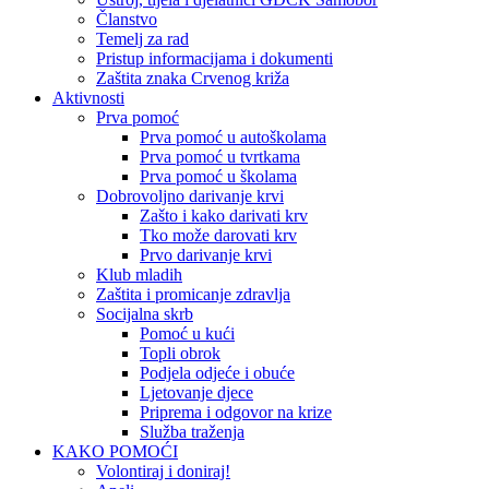
Članstvo
Temelj za rad
Pristup informacijama i dokumenti
Zaštita znaka Crvenog križa
Aktivnosti
Prva pomoć
Prva pomoć u autoškolama
Prva pomoć u tvrtkama
Prva pomoć u školama
Dobrovoljno darivanje krvi
Zašto i kako darivati krv
Tko može darovati krv
Prvo darivanje krvi
Klub mladih
Zaštita i promicanje zdravlja
Socijalna skrb
Pomoć u kući
Topli obrok
Podjela odjeće i obuće
Ljetovanje djece
Priprema i odgovor na krize
Služba traženja
KAKO POMOĆI
Volontiraj i doniraj!