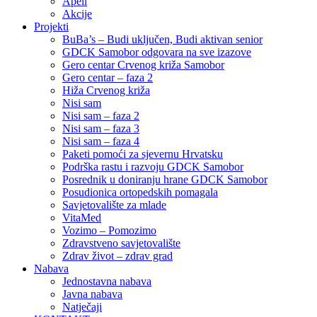
Apeli
Akcije
Projekti
BuBa’s – Budi uključen, Budi aktivan senior
GDCK Samobor odgovara na sve izazove
Gero centar Crvenog križa Samobor
Gero centar – faza 2
Hiža Crvenog križa
Nisi sam
Nisi sam – faza 2
Nisi sam – faza 3
Nisi sam – faza 4
Paketi pomoći za sjevernu Hrvatsku
Podrška rastu i razvoju GDCK Samobor
Posrednik u doniranju hrane GDCK Samobor
Posudionica ortopedskih pomagala
Savjetovalište za mlade
VitaMed
Vozimo – Pomozimo
Zdravstveno savjetovalište
Zdrav život – zdrav grad
Nabava
Jednostavna nabava
Javna nabava
Natječaji