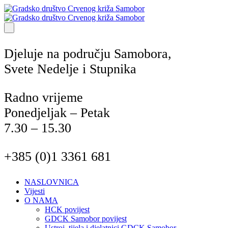
Djeluje na području Samobora,
Svete Nedelje i Stupnika
Radno vrijeme
Ponedjeljak – Petak
7.30 – 15.30
+385 (0)1 3361 681
NASLOVNICA
Vijesti
O NAMA
HCK povijest
GDCK Samobor povijest
Ustroj, tijela i djelatnici GDCK Samobor