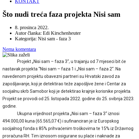
KONTAKT
Što nudi treća faza projekta Nisi sam
8. prosinca 2022.
Autor članka:
Edi Kirschenheuter
Kategorija:
Nisi sam - faza 3
Nema komentara
Projekt „Nisi sam – faza 3“, u trajanju od 7 mjeseci bit će
nastavak projekta “Nisi sam – faza 1 i „Nisi sam – faza 2“. Na
navedenom projektu obavezni partneri su Hrvatski zavod za
zapošljavanje, koji je detektirao teže zapošljive žene i Centar za
socijalnu skrb Samobor koji je detektirao krajnje korisnike projekta.
Projekt se provodi od 25. listopada 2022. godine do 25. svibnja 2023.
godine.
Ukupna vrijednost projekta „Nisi sam – faza 3“ iznosi
494.000,00 kuna (65.565,07 €) i sufinanciran je iz Europskog
socijalnog fonda s 85% prihvaćenim troškovima te 15% iz Državnog
proračuna RH. Tim iznosom osigurane su plaće i naknade za