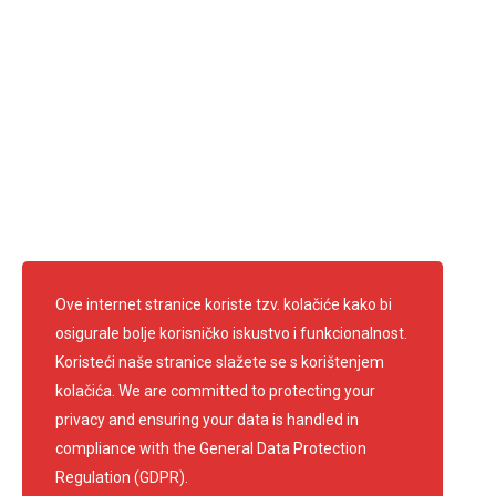
Ravnateljica: Anica Francetić Kufrin
Predsjednik: Edi Kirschenheuter
Telefon: 01 3361 681
info@crvenikrizsamobor.hr
E-mail:
IBAN: HR67 2403 0091 1200 0004 2
OIB: 60600026156
Pratite nas
Ove internet stranice koriste tzv. kolačiće kako bi
osigurale bolje korisničko iskustvo i funkcionalnost.
Koristeći naše stranice slažete se s korištenjem
kolačića. We are committed to protecting your
privacy and ensuring your data is handled in
compliance with the
General Data Protection
Regulation (GDPR)
.