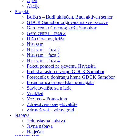
Apeli
Akcije
Projekti
BuBa’s – Budi uključen, Budi aktivan senior
GDCK Samobor odgovara na sve izazove
Gero centar Crvenog križa Samobor
Gero centar – faza 2
Hiža Crvenog križa
Nisi sam
Nisi sam – faza 2
Nisi sam – faza 3
Nisi sam – faza 4
Paketi pomoći za sjevernu Hrvatsku
Podrška rastu i razvoju GDCK Samobor
Posrednik u doniranju hrane GDCK Samobor
Posudionica ortopedskih pomagala
Savjetovalište za mlade
VitaMed
Vozimo – Pomozimo
Zdravstveno savjetovalište
Zdrav život – zdrav grad
Nabava
Jednostavna nabava
Javna nabava
Natječaji