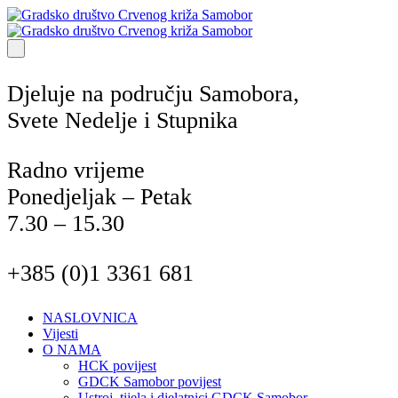
Djeluje na području Samobora,
Svete Nedelje i Stupnika
Radno vrijeme
Ponedjeljak – Petak
7.30 – 15.30
+385 (0)1 3361 681
NASLOVNICA
Vijesti
O NAMA
HCK povijest
GDCK Samobor povijest
Ustroj, tijela i djelatnici GDCK Samobor