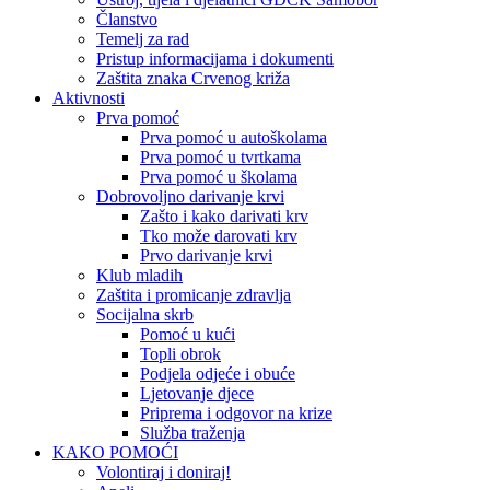
Članstvo
Temelj za rad
Pristup informacijama i dokumenti
Zaštita znaka Crvenog križa
Aktivnosti
Prva pomoć
Prva pomoć u autoškolama
Prva pomoć u tvrtkama
Prva pomoć u školama
Dobrovoljno darivanje krvi
Zašto i kako darivati krv
Tko može darovati krv
Prvo darivanje krvi
Klub mladih
Zaštita i promicanje zdravlja
Socijalna skrb
Pomoć u kući
Topli obrok
Podjela odjeće i obuće
Ljetovanje djece
Priprema i odgovor na krize
Služba traženja
KAKO POMOĆI
Volontiraj i doniraj!