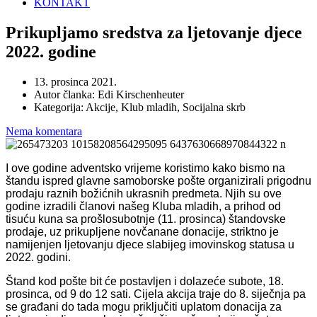
KONTAKT
Prikupljamo sredstva za ljetovanje djece
2022. godine
13. prosinca 2021.
Autor članka:
Edi Kirschenheuter
Kategorija:
Akcije, Klub mladih, Socijalna skrb
Nema komentara
I ove godine adventsko vrijeme koristimo kako bismo na
štandu ispred glavne samoborske pošte organizirali prigodnu
prodaju raznih božićnih ukrasnih predmeta. Njih su ove
godine izradili članovi našeg Kluba mladih, a prihod od
tisuću kuna sa prošlosubotnje (11. prosinca) štandovske
prodaje, uz prikupljene novčanane donacije, striktno je
namijenjen ljetovanju djece slabijeg imovinskog statusa u
2022. godini.
Štand kod pošte bit će postavljen i dolazeće subote, 18.
prosinca, od 9 do 12 sati. Cijela akcija traje do 8. siječnja pa
se građani do tada mogu priključiti uplatom donacija za