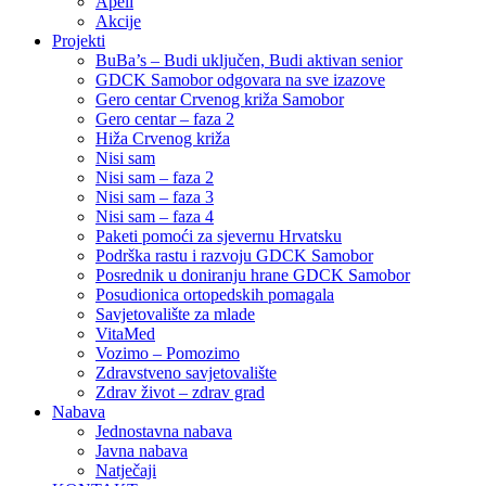
Apeli
Akcije
Projekti
BuBa’s – Budi uključen, Budi aktivan senior
GDCK Samobor odgovara na sve izazove
Gero centar Crvenog križa Samobor
Gero centar – faza 2
Hiža Crvenog križa
Nisi sam
Nisi sam – faza 2
Nisi sam – faza 3
Nisi sam – faza 4
Paketi pomoći za sjevernu Hrvatsku
Podrška rastu i razvoju GDCK Samobor
Posrednik u doniranju hrane GDCK Samobor
Posudionica ortopedskih pomagala
Savjetovalište za mlade
VitaMed
Vozimo – Pomozimo
Zdravstveno savjetovalište
Zdrav život – zdrav grad
Nabava
Jednostavna nabava
Javna nabava
Natječaji