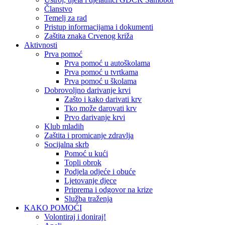
Članstvo
Temelj za rad
Pristup informacijama i dokumenti
Zaštita znaka Crvenog križa
Aktivnosti
Prva pomoć
Prva pomoć u autoškolama
Prva pomoć u tvrtkama
Prva pomoć u školama
Dobrovoljno darivanje krvi
Zašto i kako darivati krv
Tko može darovati krv
Prvo darivanje krvi
Klub mladih
Zaštita i promicanje zdravlja
Socijalna skrb
Pomoć u kući
Topli obrok
Podjela odjeće i obuće
Ljetovanje djece
Priprema i odgovor na krize
Služba traženja
KAKO POMOĆI
Volontiraj i doniraj!