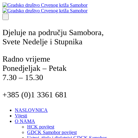
Djeluje na području Samobora,
Svete Nedelje i Stupnika
Radno vrijeme
Ponedjeljak – Petak
7.30 – 15.30
+385 (0)1 3361 681
NASLOVNICA
Vijesti
O NAMA
HCK povijest
GDCK Samobor povijest
Ustroj, tijela i djelatnici GDCK Samobor