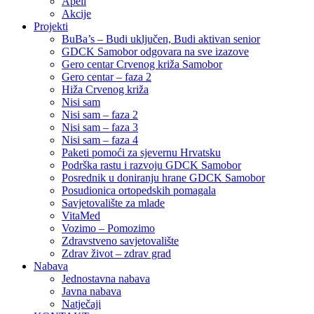
Apeli
Akcije
Projekti
BuBa’s – Budi uključen, Budi aktivan senior
GDCK Samobor odgovara na sve izazove
Gero centar Crvenog križa Samobor
Gero centar – faza 2
Hiža Crvenog križa
Nisi sam
Nisi sam – faza 2
Nisi sam – faza 3
Nisi sam – faza 4
Paketi pomoći za sjevernu Hrvatsku
Podrška rastu i razvoju GDCK Samobor
Posrednik u doniranju hrane GDCK Samobor
Posudionica ortopedskih pomagala
Savjetovalište za mlade
VitaMed
Vozimo – Pomozimo
Zdravstveno savjetovalište
Zdrav život – zdrav grad
Nabava
Jednostavna nabava
Javna nabava
Natječaji