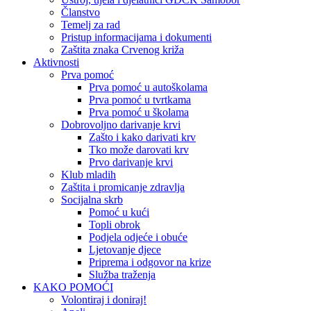
Članstvo
Temelj za rad
Pristup informacijama i dokumenti
Zaštita znaka Crvenog križa
Aktivnosti
Prva pomoć
Prva pomoć u autoškolama
Prva pomoć u tvrtkama
Prva pomoć u školama
Dobrovoljno darivanje krvi
Zašto i kako darivati krv
Tko može darovati krv
Prvo darivanje krvi
Klub mladih
Zaštita i promicanje zdravlja
Socijalna skrb
Pomoć u kući
Topli obrok
Podjela odjeće i obuće
Ljetovanje djece
Priprema i odgovor na krize
Služba traženja
KAKO POMOĆI
Volontiraj i doniraj!