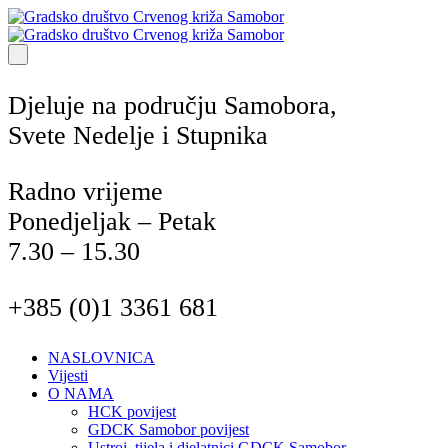
Djeluje na području Samobora,
Svete Nedelje i Stupnika
Radno vrijeme
Ponedjeljak – Petak
7.30 – 15.30
+385 (0)1 3361 681
NASLOVNICA
Vijesti
O NAMA
HCK povijest
GDCK Samobor povijest
Ustroj, tijela i djelatnici GDCK Samobor