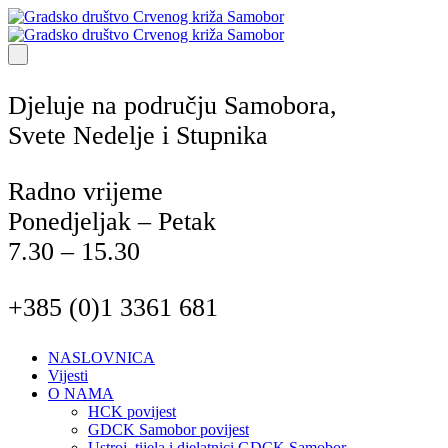
Djeluje na području Samobora,
Svete Nedelje i Stupnika
Radno vrijeme
Ponedjeljak – Petak
7.30 – 15.30
+385 (0)1 3361 681
NASLOVNICA
Vijesti
O NAMA
HCK povijest
GDCK Samobor povijest
Ustroj, tijela i djelatnici GDCK Samobor