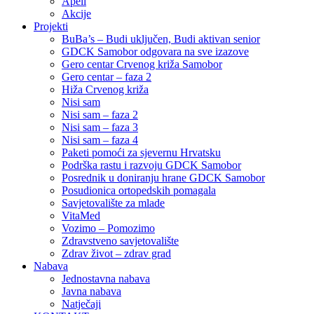
Apeli
Akcije
Projekti
BuBa’s – Budi uključen, Budi aktivan senior
GDCK Samobor odgovara na sve izazove
Gero centar Crvenog križa Samobor
Gero centar – faza 2
Hiža Crvenog križa
Nisi sam
Nisi sam – faza 2
Nisi sam – faza 3
Nisi sam – faza 4
Paketi pomoći za sjevernu Hrvatsku
Podrška rastu i razvoju GDCK Samobor
Posrednik u doniranju hrane GDCK Samobor
Posudionica ortopedskih pomagala
Savjetovalište za mlade
VitaMed
Vozimo – Pomozimo
Zdravstveno savjetovalište
Zdrav život – zdrav grad
Nabava
Jednostavna nabava
Javna nabava
Natječaji