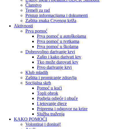
Članstvo
Temelj za rad
Pristup informacijama i dokumenti
Zaštita znaka Crvenog križa
Aktivnosti
Prva pomoć
Prva pomoć u autoškolama
Prva pomoć u tvrtkama
Prva pomoć u školama
Dobrovoljno darivanje krvi
Zašto i kako darivati krv
Tko može darovati krv
Prvo darivanje krvi
Klub mladih
Zaštita i promicanje zdravlja
Socijalna skrb
Pomoć u kući
Topli obrok
Podjela odjeće i obuće
Ljetovanje djece
Priprema i odgovor na krize
Služba traženja
KAKO POMOĆI
Volontiraj i doniraj!