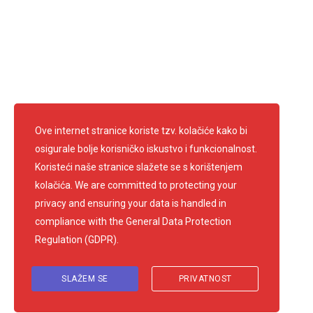
info@crvenikrizsamobor.hr
E-mail:
IBAN: HR67 2403 0091 1200 0004 2
OIB: 60600026156
Pratite nas
Ove internet stranice koriste tzv. kolačiće kako bi
osigurale bolje korisničko iskustvo i funkcionalnost.
Koristeći naše stranice slažete se s korištenjem
kolačića. We are committed to protecting your
privacy and ensuring your data is handled in
compliance with the
General Data Protection
Regulation (GDPR)
.
SLAŽEM SE
PRIVATNOST
© 2026 Gradsko društvo Crvenog križa Samobor. Sva prava pridržana.