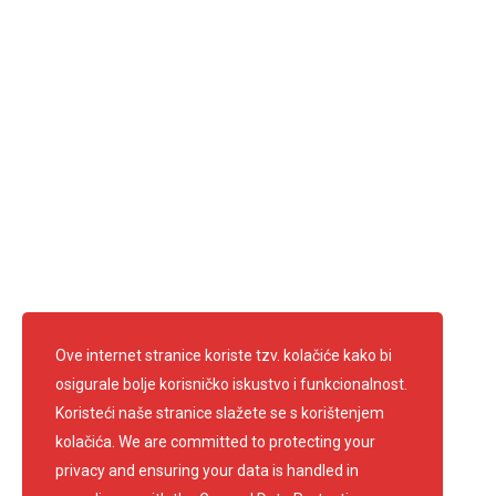
Radno vrijeme:
ponedjeljak - petak: 7.30 - 15.30
Ravnateljica: Anica Francetić Kufrin
Predsjednik: Edi Kirschenheuter
Telefon: 01 3361 681
info@crvenikrizsamobor.hr
E-mail:
IBAN: HR67 2403 0091 1200 0004 2
OIB: 60600026156
Pratite nas
Ove internet stranice koriste tzv. kolačiće kako bi
osigurale bolje korisničko iskustvo i funkcionalnost.
Koristeći naše stranice slažete se s korištenjem
kolačića. We are committed to protecting your
privacy and ensuring your data is handled in