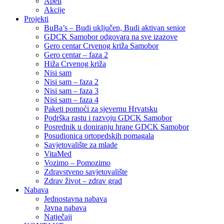
Apeli
Akcije
Projekti
BuBa’s – Budi uključen, Budi aktivan senior
GDCK Samobor odgovara na sve izazove
Gero centar Crvenog križa Samobor
Gero centar – faza 2
Hiža Crvenog križa
Nisi sam
Nisi sam – faza 2
Nisi sam – faza 3
Nisi sam – faza 4
Paketi pomoći za sjevernu Hrvatsku
Podrška rastu i razvoju GDCK Samobor
Posrednik u doniranju hrane GDCK Samobor
Posudionica ortopedskih pomagala
Savjetovalište za mlade
VitaMed
Vozimo – Pomozimo
Zdravstveno savjetovalište
Zdrav život – zdrav grad
Nabava
Jednostavna nabava
Javna nabava
Natječaji