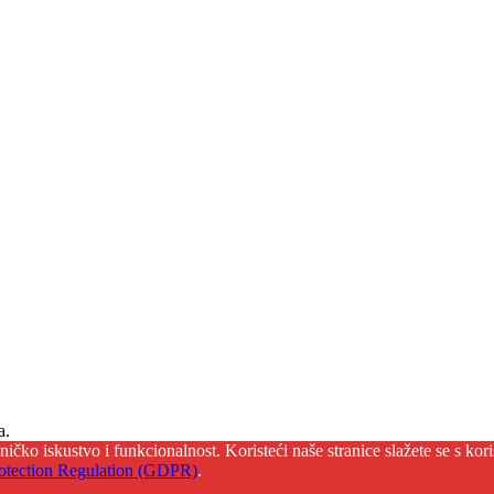
a.
isničko iskustvo i funkcionalnost. Koristeći naše stranice slažete se s k
otection Regulation (GDPR)
.