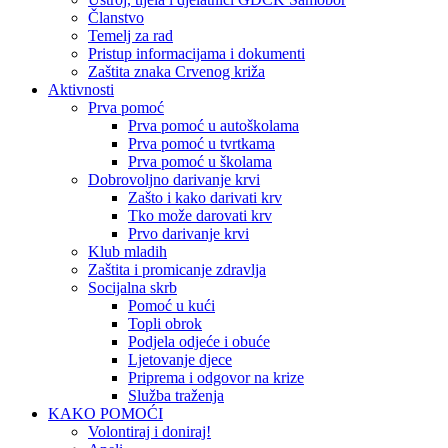
Članstvo
Temelj za rad
Pristup informacijama i dokumenti
Zaštita znaka Crvenog križa
Aktivnosti
Prva pomoć
Prva pomoć u autoškolama
Prva pomoć u tvrtkama
Prva pomoć u školama
Dobrovoljno darivanje krvi
Zašto i kako darivati krv
Tko može darovati krv
Prvo darivanje krvi
Klub mladih
Zaštita i promicanje zdravlja
Socijalna skrb
Pomoć u kući
Topli obrok
Podjela odjeće i obuće
Ljetovanje djece
Priprema i odgovor na krize
Služba traženja
KAKO POMOĆI
Volontiraj i doniraj!