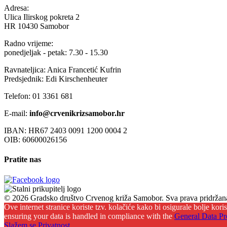
Adresa:
Ulica Ilirskog pokreta 2
HR 10430 Samobor
Radno vrijeme:
ponedjeljak - petak: 7.30 - 15.30
Ravnateljica: Anica Francetić Kufrin
Predsjednik: Edi Kirschenheuter
Telefon: 01 3361 681
E-mail:
info@crvenikrizsamobor.hr
IBAN: HR67 2403 0091 1200 0004 2
OIB: 60600026156
Pratite nas
© 2026 Gradsko društvo Crvenog križa Samobor. Sva prava pridržan
Ove internet stranice koriste tzv. kolačiće kako bi osigurale bolje kor
ensuring your data is handled in compliance with the
General Data Pr
Slažem se
Privatnost