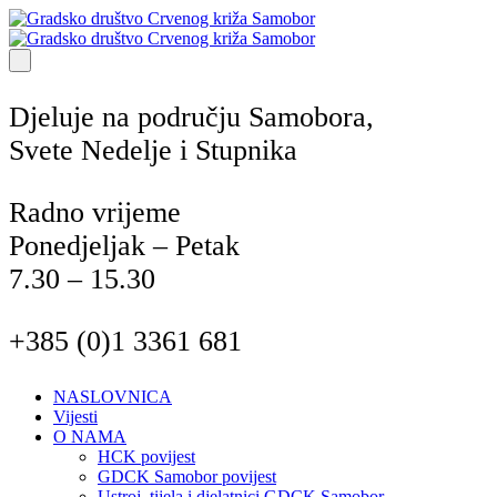
Djeluje na području Samobora,
Svete Nedelje i Stupnika
Radno vrijeme
Ponedjeljak – Petak
7.30 – 15.30
+385 (0)1 3361 681
NASLOVNICA
Vijesti
O NAMA
HCK povijest
GDCK Samobor povijest
Ustroj, tijela i djelatnici GDCK Samobor