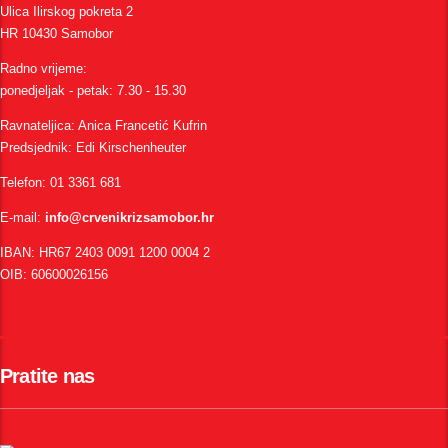
Ulica Ilirskog pokreta 2
HR 10430 Samobor
Radno vrijeme:
ponedjeljak - petak: 7.30 - 15.30
Ravnateljica: Anica Francetić Kufrin
Predsjednik: Edi Kirschenheuter
Telefon: 01 3361 681
E-mail:
info@crvenikrizsamobor.hr
IBAN: HR67 2403 0091 1200 0004 2
OIB: 60600026156
Pratite nas