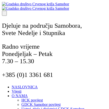
Djeluje na području Samobora,
Svete Nedelje i Stupnika
Radno vrijeme
Ponedjeljak – Petak
7.30 – 15.30
+385 (0)1 3361 681
NASLOVNICA
Vijesti
O NAMA
HCK povijest
GDCK Samobor povijest
Ustroj, tijela i djelatnici GDCK Samobor