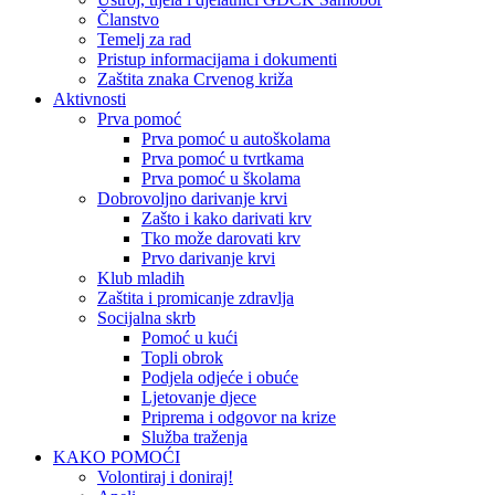
Članstvo
Temelj za rad
Pristup informacijama i dokumenti
Zaštita znaka Crvenog križa
Aktivnosti
Prva pomoć
Prva pomoć u autoškolama
Prva pomoć u tvrtkama
Prva pomoć u školama
Dobrovoljno darivanje krvi
Zašto i kako darivati krv
Tko može darovati krv
Prvo darivanje krvi
Klub mladih
Zaštita i promicanje zdravlja
Socijalna skrb
Pomoć u kući
Topli obrok
Podjela odjeće i obuće
Ljetovanje djece
Priprema i odgovor na krize
Služba traženja
KAKO POMOĆI
Volontiraj i doniraj!