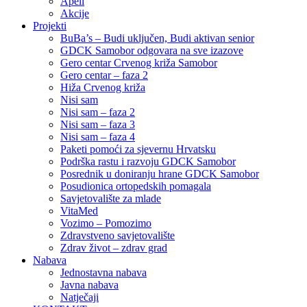
Apeli
Akcije
Projekti
BuBa’s – Budi uključen, Budi aktivan senior
GDCK Samobor odgovara na sve izazove
Gero centar Crvenog križa Samobor
Gero centar – faza 2
Hiža Crvenog križa
Nisi sam
Nisi sam – faza 2
Nisi sam – faza 3
Nisi sam – faza 4
Paketi pomoći za sjevernu Hrvatsku
Podrška rastu i razvoju GDCK Samobor
Posrednik u doniranju hrane GDCK Samobor
Posudionica ortopedskih pomagala
Savjetovalište za mlade
VitaMed
Vozimo – Pomozimo
Zdravstveno savjetovalište
Zdrav život – zdrav grad
Nabava
Jednostavna nabava
Javna nabava
Natječaji