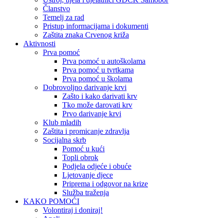
Članstvo
Temelj za rad
Pristup informacijama i dokumenti
Zaštita znaka Crvenog križa
Aktivnosti
Prva pomoć
Prva pomoć u autoškolama
Prva pomoć u tvrtkama
Prva pomoć u školama
Dobrovoljno darivanje krvi
Zašto i kako darivati krv
Tko može darovati krv
Prvo darivanje krvi
Klub mladih
Zaštita i promicanje zdravlja
Socijalna skrb
Pomoć u kući
Topli obrok
Podjela odjeće i obuće
Ljetovanje djece
Priprema i odgovor na krize
Služba traženja
KAKO POMOĆI
Volontiraj i doniraj!