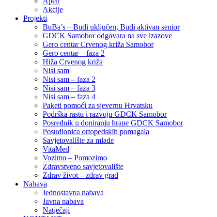
Apeli
Akcije
Projekti
BuBa’s – Budi uključen, Budi aktivan senior
GDCK Samobor odgovara na sve izazove
Gero centar Crvenog križa Samobor
Gero centar – faza 2
Hiža Crvenog križa
Nisi sam
Nisi sam – faza 2
Nisi sam – faza 3
Nisi sam – faza 4
Paketi pomoći za sjevernu Hrvatsku
Podrška rastu i razvoju GDCK Samobor
Posrednik u doniranju hrane GDCK Samobor
Posudionica ortopedskih pomagala
Savjetovalište za mlade
VitaMed
Vozimo – Pomozimo
Zdravstveno savjetovalište
Zdrav život – zdrav grad
Nabava
Jednostavna nabava
Javna nabava
Natječaji