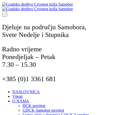
Djeluje na području Samobora,
Svete Nedelje i Stupnika
Radno vrijeme
Ponedjeljak – Petak
7.30 – 15.30
+385 (0)1 3361 681
NASLOVNICA
Vijesti
O NAMA
HCK povijest
GDCK Samobor povijest
Ustroj, tijela i djelatnici GDCK Samobor