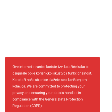
Ravnateljica: Anica Francetić Kufrin
Predsjednik: Edi Kirschenheuter
Telefon: 01 3361 681
info@crvenikrizsamobor.hr
E-mail:
IBAN: HR67 2403 0091 1200 0004 2
OIB: 60600026156
Pratite nas
Ove internet stranice koriste tzv. kolačiće kako bi
osigurale bolje korisničko iskustvo i funkcionalnost.
Koristeći naše stranice slažete se s korištenjem
kolačića. We are committed to protecting your
privacy and ensuring your data is handled in
compliance with the
General Data Protection
Regulation (GDPR)
.