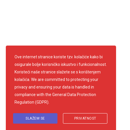
Ove internet stranice koriste tzv. kolačiće kako bi
osigurale bolje korisničko iskustvo i funkcionalnost.
Koristeći naše stranice slažete se s korištenjem
kolačića. We are committed to protecting your
privacy and ensuring your data is handled in
compliance with the
General Data Protection
Regulation (GDPR)
.
SLAŽEM SE
PRIVATNOST
© 2026 Gradsko društvo Crvenog križa Samobor. Sva prav