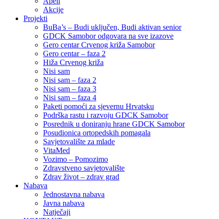
Apeli
Akcije
Projekti
BuBa’s – Budi uključen, Budi aktivan senior
GDCK Samobor odgovara na sve izazove
Gero centar Crvenog križa Samobor
Gero centar – faza 2
Hiža Crvenog križa
Nisi sam
Nisi sam – faza 2
Nisi sam – faza 3
Nisi sam – faza 4
Paketi pomoći za sjevernu Hrvatsku
Podrška rastu i razvoju GDCK Samobor
Posrednik u doniranju hrane GDCK Samobor
Posudionica ortopedskih pomagala
Savjetovalište za mlade
VitaMed
Vozimo – Pomozimo
Zdravstveno savjetovalište
Zdrav život – zdrav grad
Nabava
Jednostavna nabava
Javna nabava
Natječaji