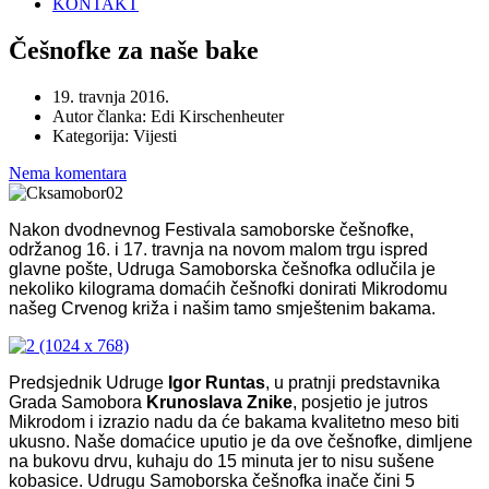
KONTAKT
Češnofke za naše bake
19. travnja 2016.
Autor članka:
Edi Kirschenheuter
Kategorija:
Vijesti
Nema komentara
Nakon dvodnevnog Festivala samoborske češnofke,
održanog 16. i 17. travnja na novom malom trgu ispred
glavne pošte, Udruga Samoborska češnofka odlučila je
nekoliko kilograma domaćih češnofki donirati Mikrodomu
našeg Crvenog križa i našim tamo smještenim bakama.
Predsjednik Udruge
Igor Runtas
, u pratnji predstavnika
Grada Samobora
Krunoslava Znike
, posjetio je jutros
Mikrodom i izrazio nadu da će bakama kvalitetno meso biti
ukusno. Naše domaćice uputio je da ove češnofke, dimljene
na bukovu drvu, kuhaju do 15 minuta jer to nisu sušene
kobasice. Udrugu Samoborska češnofka inače čini 5