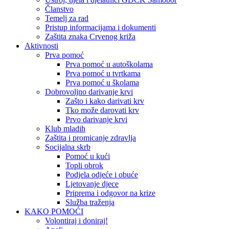
Članstvo
Temelj za rad
Pristup informacijama i dokumenti
Zaštita znaka Crvenog križa
Aktivnosti
Prva pomoć
Prva pomoć u autoškolama
Prva pomoć u tvrtkama
Prva pomoć u školama
Dobrovoljno darivanje krvi
Zašto i kako darivati krv
Tko može darovati krv
Prvo darivanje krvi
Klub mladih
Zaštita i promicanje zdravlja
Socijalna skrb
Pomoć u kući
Topli obrok
Podjela odjeće i obuće
Ljetovanje djece
Priprema i odgovor na krize
Služba traženja
KAKO POMOĆI
Volontiraj i doniraj!