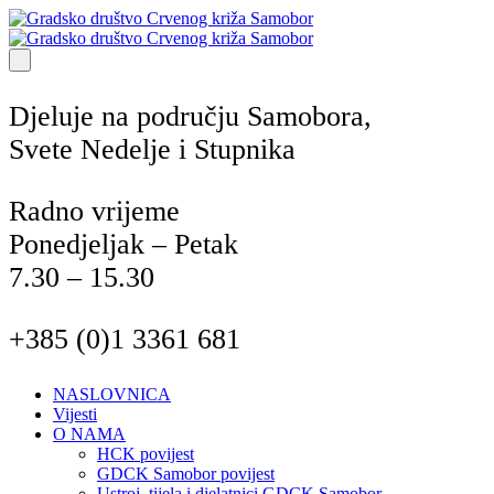
Djeluje na području Samobora,
Svete Nedelje i Stupnika
Radno vrijeme
Ponedjeljak – Petak
7.30 – 15.30
+385 (0)1 3361 681
NASLOVNICA
Vijesti
O NAMA
HCK povijest
GDCK Samobor povijest
Ustroj, tijela i djelatnici GDCK Samobor