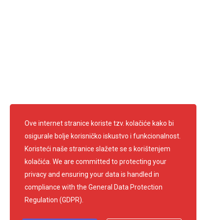
Ravnateljica: Anica Francetić Kufrin
Predsjednik: Edi Kirschenheuter
Telefon: 01 3361 681
info@crvenikrizsamobor.hr
E-mail:
IBAN: HR67 2403 0091 1200 0004 2
OIB: 60600026156
Pratite nas
Ove internet stranice koriste tzv. kolačiće kako bi
osigurale bolje korisničko iskustvo i funkcionalnost.
Koristeći naše stranice slažete se s korištenjem
kolačića. We are committed to protecting your
privacy and ensuring your data is handled in
compliance with the
General Data Protection
Regulation (GDPR)
.