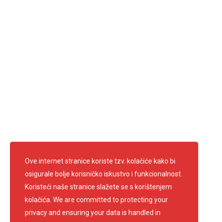
Radno vrijeme:
ponedjeljak - petak: 7.30 - 15.30
Ravnateljica: Anica Francetić Kufrin
Predsjednik: Edi Kirschenheuter
Telefon: 01 3361 681
info@crvenikrizsamobor.hr
E-mail:
IBAN: HR67 2403 0091 1200 0004 2
OIB: 60600026156
Pratite nas
Ove internet stranice koriste tzv. kolačiće kako bi
osigurale bolje korisničko iskustvo i funkcionalnost.
Koristeći naše stranice slažete se s korištenjem
kolačića. We are committed to protecting your
privacy and ensuring your data is handled in