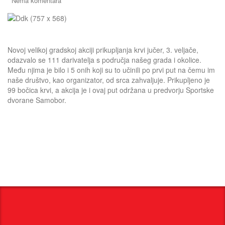
Nema komentara
Novoj velikoj gradskoj akciji prikupljanja krvi jučer, 3. veljače,
odazvalo se 111 darivatelja s područja našeg grada i okolice.
Među njima je bilo i 5 onih koji su to učinili po prvi put na čemu im
naše društvo, kao organizator, od srca zahvaljuje. Prikupljeno je
99 bočica krvi, a akcija je i ovaj put održana u predvorju Sportske
dvorane Samobor.