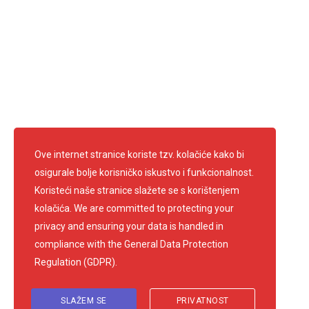
Ove internet stranice koriste tzv. kolačiće kako bi
osigurale bolje korisničko iskustvo i funkcionalnost.
Koristeći naše stranice slažete se s korištenjem
kolačića. We are committed to protecting your
privacy and ensuring your data is handled in
compliance with the
General Data Protection
Regulation (GDPR)
.
SLAŽEM SE
PRIVATNOST